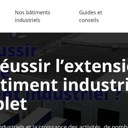
Nos bâtiments
Guides et
industriels
conseils
ussir l’extens
timent industri
let
ndustriels et la croissance des activités, de nom