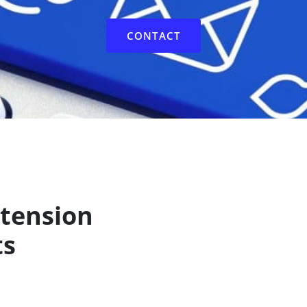
CONTACT
xtension
ts