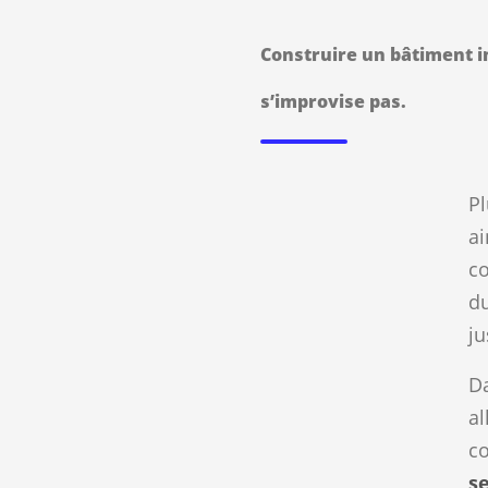
Construire un bâtiment i
s’improvise pas.
Pl
ai
co
du
ju
Da
al
c
s