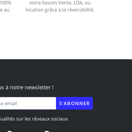
 100%
votre besoin Vente, LOA, ou
e au
location grâce à la réversibilité.
 à notre newsletter !
ualités sur les réseaux sociaux