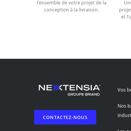
l’ensemble de votre projet de la
Une
conception à la livraison.
proje
et l’
Vos b
Nos b
indust
CONTACTEZ-NOUS