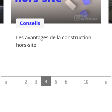
Conseils
Les avantages de la construction
hors-site
«
...
2
3
4
5
6
...
10
...
»